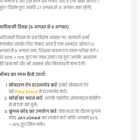
 के साथ मनाता है और इस साल हम लेकर आए हैं एक खास ऑफर—
ट! विशेष छूट अवधि 27 अगस्त से 31 अगस्त तक रहेगी,
आदिवासी दिवस (5 अगस्त से 9 अगस्त)
आदिवासी दिवस के इस विशेष अवसर पर, सत्याधी शर्मा
क्लासेस आपके लिए लेकर आया है एक शानदार ऑफर। 5
अगस्त से 9 अगस्त तक, शिक्षक पात्रता एवं चयन परीक्षा वर्ग-1
पर 90% + 10% छूट का लाभ उठाएं। यह छूट आपके अध्ययन
की यात्रा को और भी आसान और किफायती बना देगी।
ऑफर का लाभ कैसे उठाएँ:
मोबाइल ऐप डाउनलोड करें:
हमारे मोबाइल ऐप
को
Play Store
से डाउनलोड करें।
कोर्स का चयन करें:
आपके पसंदीदा ऑनलाइन कोर्सेज
में से एक को चुनें।
कूपन कोड का उपयोग करें:
चेकआउट के दौरान कूपन
कोड
JAYJOHAR
का उपयोग करें ताकि आपको 90%
+ 10% छूट मिल सके।