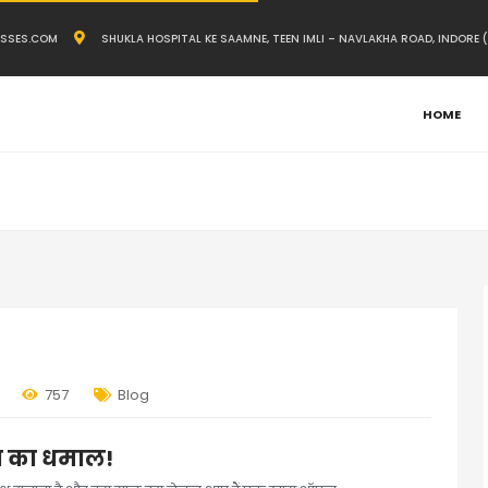
SSES.COM
SHUKLA HOSPITAL KE SAAMNE, TEEN IMLI – NAVLAKHA ROAD, INDORE (
HOME
757
Blog
सव का धमाल!